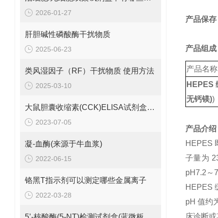
2026-01-27
产品保存
肝胆碱性磷酸酶干扰物质
产品组成
2025-06-23
产品名称
类风湿因子（RF）干扰物质 使用方法
HEPES
2025-03-10
无钙镁)
)
大鼠胆囊收缩素(CCK)ELISA试剂盒操作技巧
2023-07-05
产品介绍
HEPES 即
凝-血酶(来源于牛血浆)
子量为 2
2022-06-15
pH7.2
铬黑T指示剂可以测定哪些金属离子
HEPE
2022-03-28
pH 值
床诊断或
5’-核酸酶(5-NT)检测试剂盒(蓝微板法)怎么保存呢？