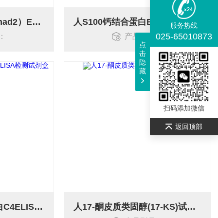
人Smad同源物2（Smad2）ELISA检测试剂盒
人S100钙结合蛋白B (S100B)ELISA试剂盒
服务热线
025-65010873
：
产品型号：
点
击
隐
藏
扫码添加微信
返回顶部
人ATP结合盒转运蛋白C4ELISA检测试剂盒
人17-酮皮质类固醇(17-KS)试剂盒