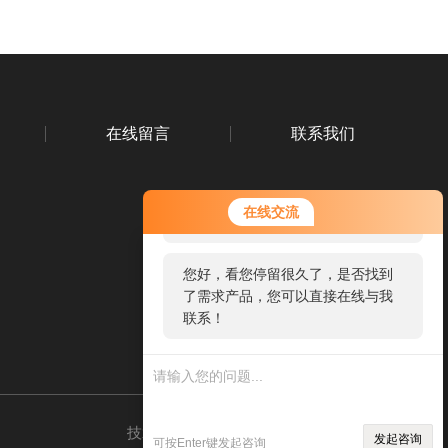
在线留言
联系我们
您好！欢迎前来咨询，很高兴为您
在线交流
服务，请问您要咨询什么问题呢？
您好，看您停留很久了，是否找到
扫码关注我们
了需求产品，您可以直接在线与我
联系！
技术支持：
环保在线
管理登录
sitemap.xml
发起咨询
可按Enter键发起咨询