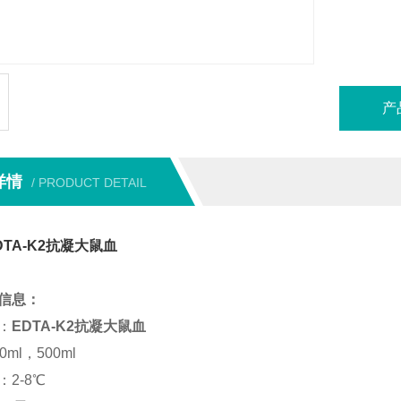
抗凝大鼠
核心原理
限度地
量。
产
详情
/ PRODUCT DETAIL
TA-K2抗凝大鼠血
信息：
：
EDTA-K2抗凝大鼠血
ml，500ml
2-8℃