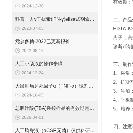
有效期：
2024-12-30
科普：人γ干扰素(IFN-γ)elisa试剂盒样本的收集和保存
二、产品
2023-07-05
EDTA-
离子，高
党参多糖-2022已更新报价
诊断试剂
2022-08-19
人工小肠液的操作步骤
三、制作
2024-12-24
1、
采集
2、抗凝
大鼠肿瘤坏死因子α（TNF-α）试剂盒样本处理及要求
3、添加
2024-10-09
4、平板
总胆汁酸(TBA)质控样品的有效期是多久呢？
5、培养
2026-04-01
四、注意
人工脑脊液（aCSF,无菌）仅供科研实验使用