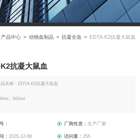
>
产品中心
>
动物血制品
>
抗凝全血
>
EDTA-K2抗凝大鼠血
A-K2抗凝大鼠血
品名称：EDTA-K2抗凝大鼠血
0ml，500ml
：2-8℃
号：
厂商性质：
生产厂家
30天
间：
2025-12-08
访问量：
255