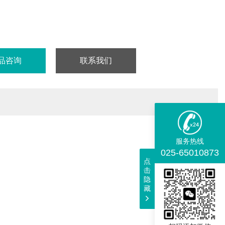
血是指通过采集血并立即与EDTA-K2抗凝剂混合而制成的全血。其
是EDTA-K2通过螯合血液中的钙离子，高效阻断凝血过程，从而大
维持采集后血液的液体状态，并完好地保存血细胞的原始形态与数
品咨询
联系我们
服务热线
025-65010873
点
击
隐
藏