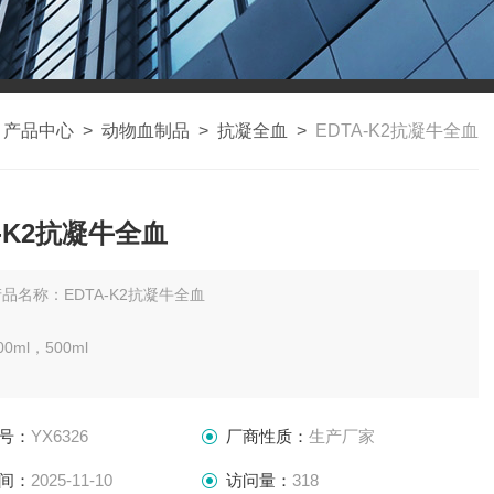
>
产品中心
>
动物血制品
>
抗凝全血
>
EDTA-K2抗凝牛全血
A-K2抗凝牛全血
品名称：EDTA-K2抗凝牛全血
0ml，500ml
：2-8℃
号：
YX6326
厂商性质：
生产厂家
30天
间：
2025-11-10
访问量：
318