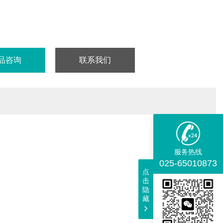
-K2抗凝牛血是指通过采集牛血并立即与EDTA-K2抗凝剂混合而制成的
核心原理是EDTA-K2通过螯合血液中的钙离子，高效阻断凝血过
而大限度地维持采集后血液的液体状态，并完好地保存血细胞的原始
数量。
品咨询
联系我们
服务热线
025-65010873
点
击
隐
藏