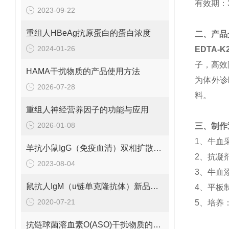
有效期：
2023-09-22
重组人HBeAg抗原蛋白的蛋白浓度
二、产品
2024-01-26
EDTA-
子，高效
HAMA干扰物质的产品使用方法
为体外诊
2026-07-28
料。
重组人神经营养因子的功能与应用
2026-01-08
三、制作
1、牛血
羊抗小鼠IgG（免疫血清）双相扩散1：8～32
2、抗凝
2023-08-04
3、牛血
鼠抗人IgM（u链单克隆抗体）新品热销
4、平板
2020-07-21
5、培养
抗链球菌溶血素O(ASO)干扰物质的有效期是多久呢？