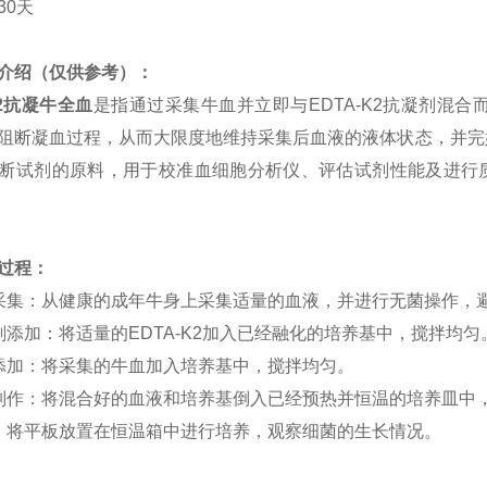
30天
介绍（仅供参考）：
K2抗凝牛全血
是指通过采集牛血并立即与EDTA-K2抗凝剂混合
阻断凝血过程，从而大限度地维持采集后血液的液体状态，并完好
断试剂的原料，用于校准血细胞分析仪、评估试剂性能及进行
过程：
采集：从健康的成年牛身上采集适量的血液，并进行无菌操作，
剂添加：将适量的EDTA-K2加入已经融化的培养基中，搅拌均匀
添加：将采集的牛血加入培养基中，搅拌均匀。
制作：将混合好的血液和培养基倒入已经预热并恒温的培养皿中
：将平板放置在恒温箱中进行培养，观察细菌的生长情况。