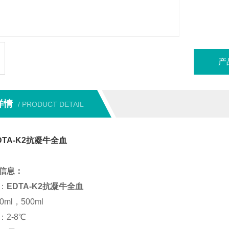
EDTA
全血。其
程，从
形态与
产
详情
/ PRODUCT DETAIL
TA-K2抗凝牛全血
信息：
：
EDTA-K2抗凝牛全血
ml，500ml
2-8℃