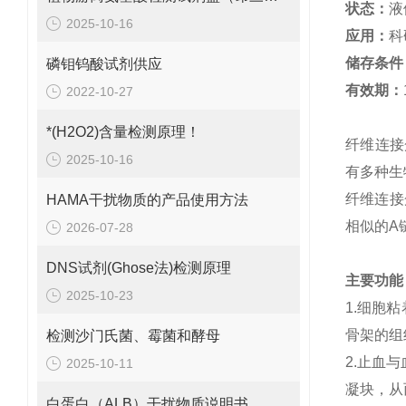
状态：
液
2025-10-16
应用：
科
储存条件
磷钼钨酸试剂供应
有效期：
2022-10-27
*(H2O2)含量检测原理！
纤维连接
2025-10-16
有多种生
纤维连接
HAMA干扰物质的产品使用方法
相似的A
2026-07-28
DNS试剂(Ghose法)检测原理
主要功能
2025-10-23
1.细胞
骨架的组
检测沙门氏菌、霉菌和酵母
2.止血
2025-10-11
凝块，从
白蛋白（ALB）干扰物质说明书