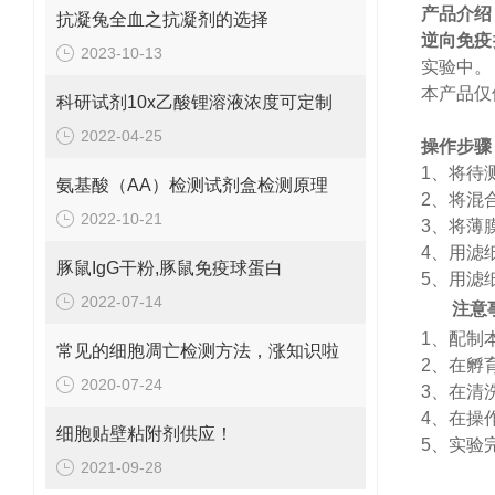
产品介绍
抗凝兔全血之抗凝剂的选择
逆向免疫
2023-10-13
实验中。
本产品仅
科研试剂10x乙酸锂溶液浓度可定制
2022-04-25
操作步骤
1、
将待
氨基酸（AA）检测试剂盒检测原理
2、
将混
2022-10-21
3、
将薄
4、
用滤
豚鼠IgG干粉,豚鼠免疫球蛋白
5、
用滤
2022-07-14
注意
1、
配制
常见的细胞凋亡检测方法，涨知识啦
2、
在孵
2020-07-24
3、
在清
4、
在操
细胞贴壁粘附剂供应！
5、
实验
2021-09-28