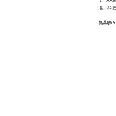
7、AA
准、A测
氨基酸(A
留言