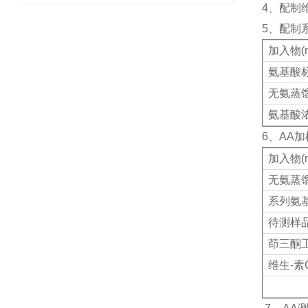
4、配制
5、配制
加入物(m
氨基酸标准
无氨蒸
氨基酸浓度
6、AA
加入物(m
无氨蒸
系列氨基
待测样
茚三酮
维生-素