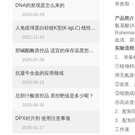
有效期
DNA的发现是怎么来的
2024-02-29
产品简介
氨基酸
(
人免疫球蛋白轻链K型(K-IgLC) 线性高值原料使用说明！
Ruhe
2021-11-10
血清、尿
实验流程
胆碱酯酶质控品 适宜的保存温度您知道吗？
1、 准备
2025-07-28
①植物样品：
抗凝牛全血的应用领域
用无氨蒸
2023-09-15
②血浆、
③细胞或组
总胆汁酸质控品 质控靶值是多少呢？
④高浓度样
2025-08-20
2、配制
DPX封片剂 使用注意事项
3、配制茚
2025-01-17
工作液