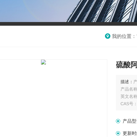
我的位置：
硫酸
描述：
产
产品名
英文名称：A
CAS号：5
分子式 : 
分子量 : 
产品型
产品规格
单位：
更新时