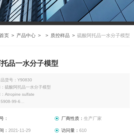
首页
>
产品中心
> >
质控样品
>
硫酸阿托品一水分子模型
阿托品一水分子模型
品货号：Y90830
称：硫酸阿托品一水分子模型
tropine sulfate
908-99-6
C34H46N2O6.H2SO4.H2O
694.83
号：
厂商性质：
生产厂家
：100mg
瓶
间：
2021-11-29
访问量：
610