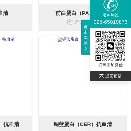
血清
前白蛋白（PA）抗血清
服务热线
025-65010873
：
产品型号：
点
击
隐
藏
扫码添加微信
返回顶部
P）抗血清
铜蓝蛋白（CER）抗血清