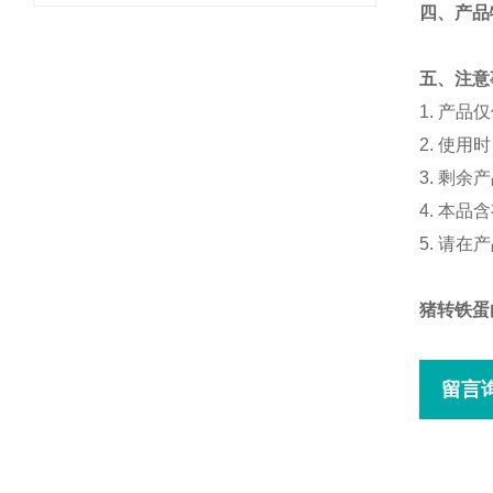
四、产品
五、注意
1. 产
2. 使
3. 剩
4. 本
5. 请
猪转铁蛋
留言