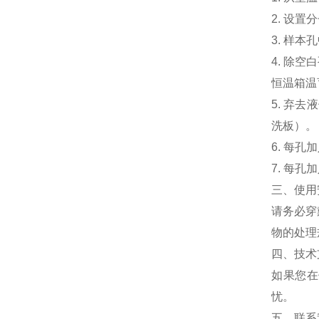
2. 设
3. 样
4. 除
恒温箱温育
5. 弃
洗板）。
6. 每孔
7. 每孔
三、使用
请务必穿
物的处理
四、技术
如果您在
忧。
五、联系