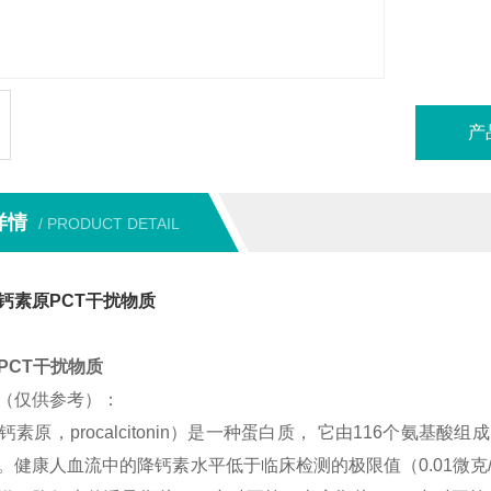
产
详情
/ PRODUCT DETAIL
钙素原PCT干扰物质
PCT干扰物质
（仅供参考）：
降钙素原，procalcitonin）是一种蛋白质， 它由116个
。健康人血流中的降钙素水平低于临床检测的极限值（0.01微