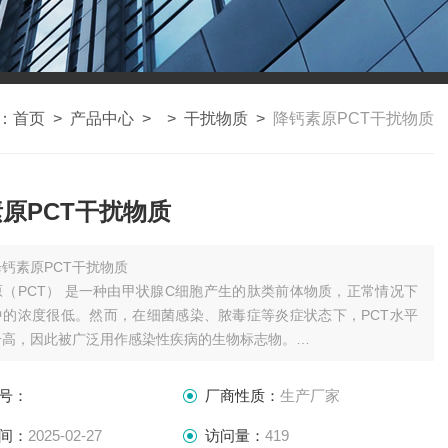
：
首页
>
产品中心
> >
干扰物质
>
降钙素原PCT干扰物质
原PCT干扰物质
降钙素原PCT干扰物质
（PCT） 是一种由甲状腺C细胞产生的肽类前体物质，正常情况下
中的浓度很低。然而，在细菌感染、脓毒症等炎症状态下，PCT水平
升高，因此被广泛用作感染性疾病的生物标志物。
研实验用，不做其他用途！
号：
厂商性质：
生产厂家
间：
2025-02-27
访问量：
419