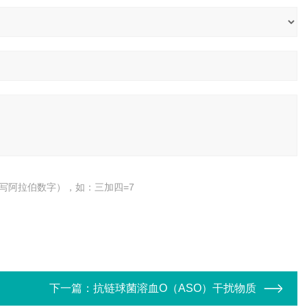
写阿拉伯数字），如：三加四=7
下一篇：
抗链球菌溶血O（ASO）干扰物质