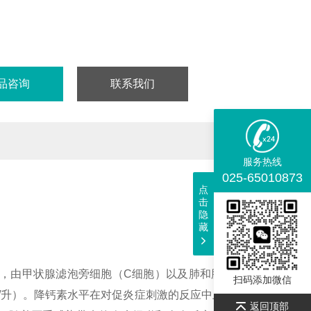
品咨询
联系我们
服务热线
025-65010873
点
击
隐
藏
氨基酸组成，由甲状腺滤泡旁细胞（C细胞）以及肺和肠道的神经内分泌
扫码添加微信
克/升）。降钙素水平在对促炎症刺激的反应中上升，尤其是细菌
返回顶部