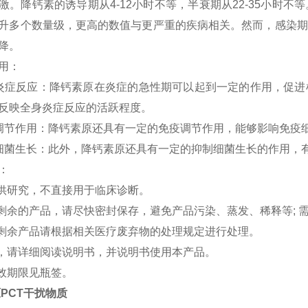
激。降钙素的诱导期从4-12小时不等，半衰期从22-35小时
升多个数量级，更高的数值与更严重的疾病相关。然而，感染期
降。
用：
炎症反应：降钙素原在炎症的急性期可以起到一定的作用，促进
反映全身炎症反应的活跃程度。
调节作用：降钙素原还具有一定的免疫调节作用，能够影响免疫
细菌生长：此外，降钙素原还具有一定的抑制细菌生长的作用，
：
仅供研究，不直接用于临床诊断。
后剩余的产品，请尽快密封保存，避免产品污染、蒸发、稀释等;
的剩余产品请根据相关医疗废弃物的处理规定进行处理。
前，请详细阅读说明书，并说明书使用本产品。
有效期限见瓶签。
PCT干扰物质