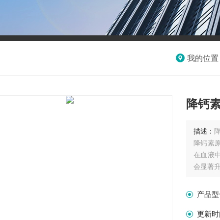
我的位置
降钙素
描述：
降钙素原
在血液
会显著
仅供科
产品型
更新时