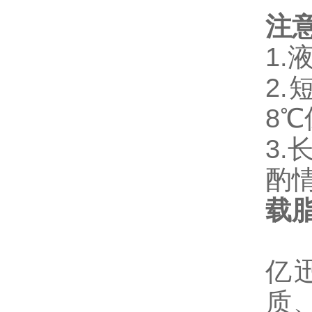
注
1
2
8
3
酌情
载脂
亿
质