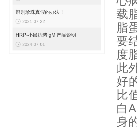
心
载
辨别珍珠真假的办法！
2021-07-22
脂
HRP-小鼠抗猪IgM 产品说明
要
2024-07-01
度
此
好
比
白
身