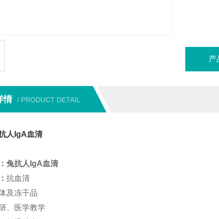
产
详情
/ PRODUCT DETAIL
抗人IgA血清
：
兔抗人IgA血清
：
抗血清
体及冻干品
研、医学教学