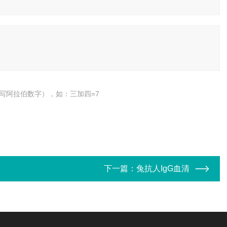
写阿拉伯数字），如：三加四=7
下一篇：
兔抗人IgG血清