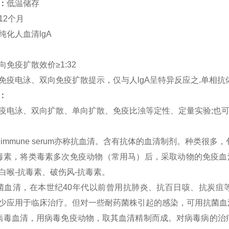
：
低温储存
12
个月
纯化人血清
lgA
向免疫扩散效价
≥
1:32
免疫电泳、双向免疫扩散提示，仅与人
lgA
呈特异反应之
.
单相抗
：
疫电泳、双向扩散、单向扩散、免疫比浊等定性、定量实验
;
也
immune serum
亦称抗血清。含有抗体的血清制剂。种类很多，
毒素，将类毒素多次免疫动物（常用马）后，采取动物的免疫血
白喉-抗毒素、破伤风-抗毒素。
菌血清，在本世纪40年代以前曾用抗肺炎、抗百日咳、抗炭疽
少应用于临床治疗。但对一些耐药菌株引起的感染，可用抗菌血
病毒血清，用病毒免疫动物，取其血清精制而成。对病毒病的治