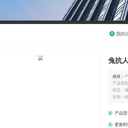
我的
兔抗人
描述：
产品类
状态：
应用：
储存条
有效期：
产品型
免疫原：
宿主：
更新时