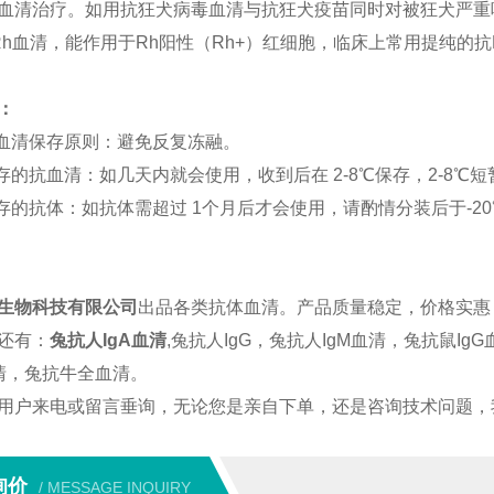
血清治疗。如用抗狂犬病毒血清与抗狂犬疫苗同时对被狂犬严重
Rh血清，能作用于Rh阳性（Rh+）红细胞，临床上常用提纯的抗
：
抗血清保存原则：避免反复冻融。
保存的抗血清：如几天内就会使用，收到后在 2-8℃保存，2-8
保存的抗体：如抗体需超过 1个月后才会使用，请酌情分装后于-2
生物科技有限公司
出品各类抗体血清。产品质量稳定，价格实惠
还有：
兔抗人IgA血清
,兔抗人IgG，兔抗人IgM血清，兔抗鼠Ig
血清，兔抗牛全血清。
用户来电或留言垂询，无论您是亲自下单，还是咨询技术问题，
询价
/ MESSAGE INQUIRY