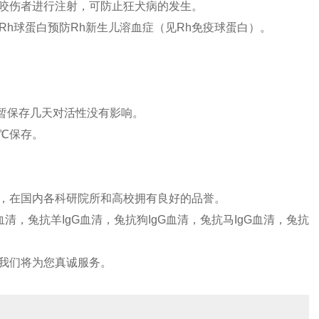
咬伤者进行注射，可防止狂犬病的发生。
Rh球蛋白预防Rh新生儿溶血症（见Rh免疫球蛋白）。
℃短暂保存几天对活性没有影响。
0℃保存。
，在国内各科研院所和高校拥有良好的品誉。
G血清，兔抗羊IgG血清，兔抗狗IgG血清，兔抗马IgG血清，兔抗
我们将为您真诚服务。