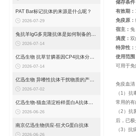
储存条件
有效期
：
PAT Bar标记抗体的来源是什么呢？
免疫原：
2026-07-29
宿主：
兔
兔抗羊IgG多克隆抗体是如何制备的呢？
滴度：
双
2026-07-14
特异性：
使用范围
亿迅生物 抗草甘膦基因CP4抗体分子量是多少呢？
可用于免
2026-07-14
亿迅生物 异嗜性抗体干扰物质的产品浓度是多少呢？
免疫血清
2026-07-02
（1）抗
常用的有
亿迅生物-猫血清淀粉样蛋白A抗体的应用范围有哪些？
（2）抗
2026-06-26
后，已极
南京亿迅生物供应-狂犬G蛋白抗体
（3）抗
2026-06-26