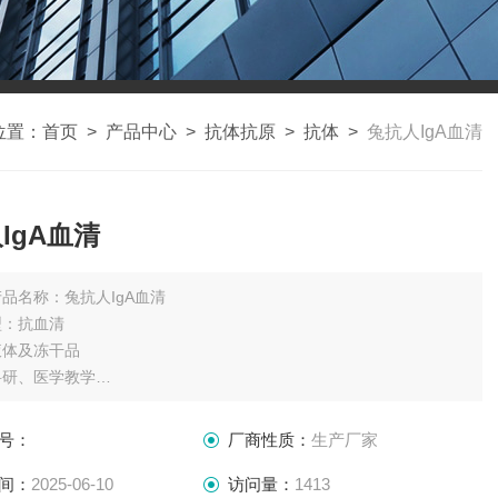
位置：
首页
>
产品中心
>
抗体抗原
>
抗体
>
兔抗人IgA血清
IgA血清
产品名称：兔抗人IgA血清
型：抗血清
液体及冻干品
科研、医学教学
件：低温储存
12个月
号：
厂商性质：
生产厂家
纯化人血清lgA
兔
间：
2025-06-10
访问量：
1413