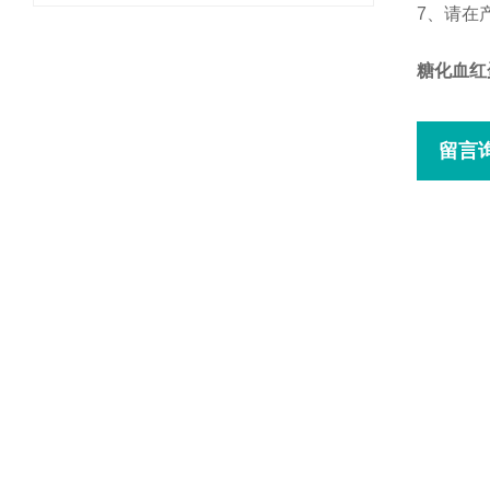
7
、
请在
糖化血红
留言