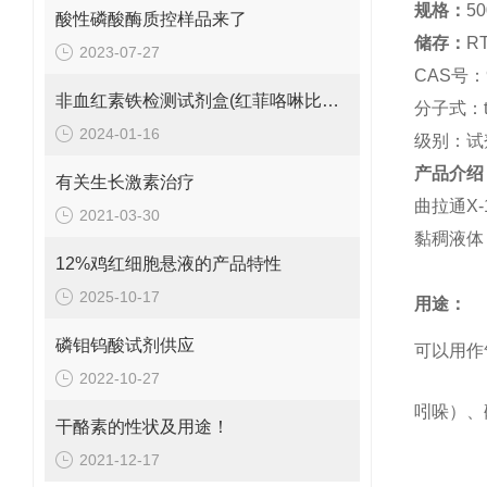
规格：
50
酸性磷酸酶质控样品来了
储存：
R
2023-07-27
CAS
号：
非血红素铁检测试剂盒(红菲咯啉比色法)使用注意事项:
分子式：
2024-01-16
级别：
试
产品介绍
有关生长激素治疗
曲拉通
X-
2021-03-30
黏稠液体
12%鸡红细胞悬液的产品特性
2025-10-17
用途：
磷钼钨酸试剂供应
可以用作
2022-10-27
吲哚）、
干酪素的性状及用途！
2021-12-17