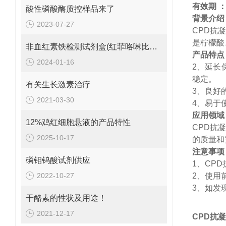
有效期
酸性磷酸酶质控样品来了
背景介绍
2023-07-27
CPD
抗
是柠檬酸
非血红素铁检测试剂盒(红菲咯啉比色法)使用注意事项:
产品特点
2024-01-16
2
、
延长
稳定。
有关生长激素治疗
3
、
良好
2021-03-30
4
、
易于
应用领域
12%鸡红细胞悬液的产品特性
CPD
抗
2025-10-17
的质量和
注意事项
磷钼钨酸试剂供应
1
、
CPD
2022-10-27
2
、
使用
3
、
如发
干酪素的性状及用途！
2021-12-17
CPD抗凝