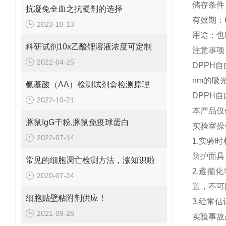
储存条件
抗凝兔全血之抗凝剂的选择
有效期：
2023-10-13
用途：也
科研试剂10x乙酸锂溶液浓度可定制
注意事项
2022-04-25
DPPH
nm的吸
氨基酸（AA）检测试剂盒检测原理
DPPH
2022-10-21
本产品仅
豚鼠IgG干粉,豚鼠免疫球蛋白
实验室操
2022-07-14
1.实验
防护面具
常见的细胞凋亡检测方法，涨知识啦
2.遵循
2020-07-24
置，不可
细胞贴壁粘附剂供应！
3.经常
2021-09-28
实验事故