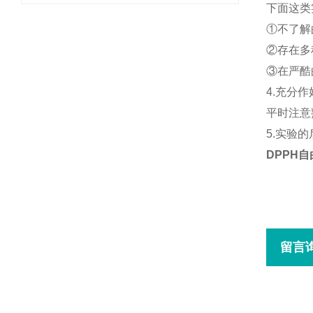
下面这类
①不了解
②存在多
③在严酷
4.充分
平时注意
5.实验
DPPH
留言