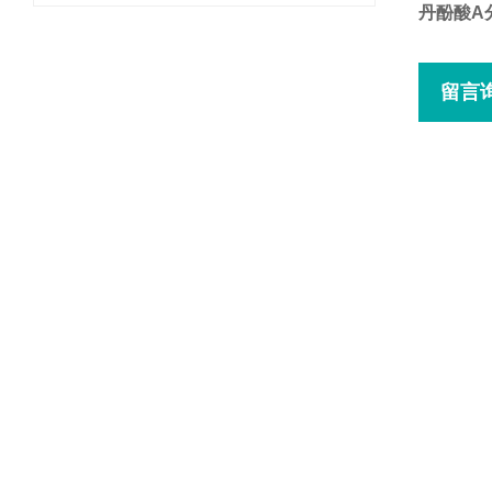
丹酚酸A
留言