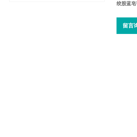
绞股蓝皂
留言