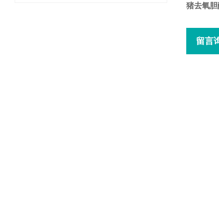
猪去氧胆
留言