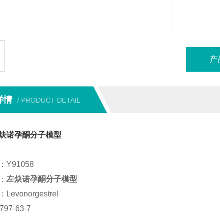
储存条件 
纯度 : ≥
本产品
产
详情
/ PRODUCT DETAIL
炔诺孕酮分子模型
Y91058
：
左炔诺孕酮分子模型
evonorgestrel
97-63-7