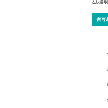
左炔诺孕
留言