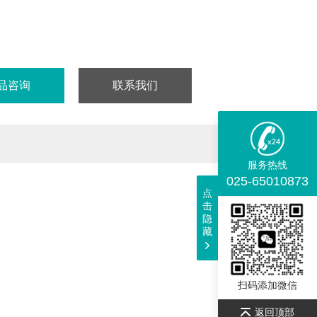
: RT
98%
仅供科研实验用，不做其它用途！
品咨询
联系我们
服务热线
025-65010873
点
击
隐
藏
扫码添加微信
返回顶部