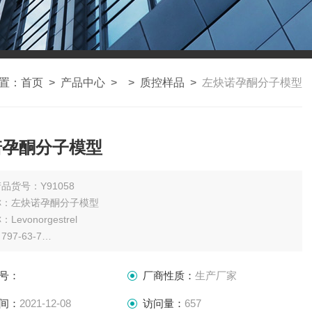
置：
首页
>
产品中心
> >
质控样品
>
左炔诺孕酮分子模型
诺孕酮分子模型
品货号：Y91058
称：左炔诺孕酮分子模型
evonorgestrel
97-63-7
C21H28O2
312.47
号：
厂商性质：
生产厂家
：100mg
瓶
间：
2021-12-08
访问量：
657