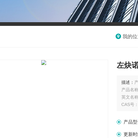
我的位
左炔
描述：
产
产品名
英文名称：L
CAS号：7
分子式 : 
分子量 : 
产品型
产品规格
单位：
更新时