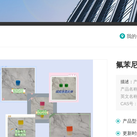
我的
氟苯
描述：
产
产品名
英文名称：F
CAS号：7
分子式 : 
分子量 : 
产品型
产品规格
单位：
更新时