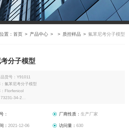
位置：
首页
>
产品中心
> >
质控样品
>
氟苯尼考分子模型
尼考分子模型
品货号：Y91011
称：氟苯尼考分子模型
lorfenicol
3231-34-2
C12H14Cl2FNO4S
358.21
号：
厂商性质：
生产厂家
：100mg
瓶
间：
2021-12-06
访问量：
630