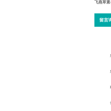
飞燕草素
留言