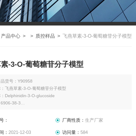
>
产品中心
> >
质控样品
>
飞燕草素-3-O-葡萄糖苷分子模型
素-3-O-葡萄糖苷分子模型
品货号：Y90958
：飞燕草素-3-O-葡萄糖苷分子模型
elphinidin-3-O-glucoside
906-38-3
C21H21ClO12
500.80
号：
厂商性质：
生产厂家
：1mg
瓶
间：
2021-12-03
访问量：
584