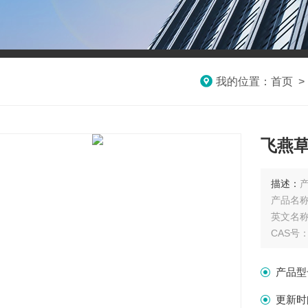
我的位置：
首页
飞燕草
描述：
产
产品名称
英文名称：D
CAS号：6
分子式 : 
分子量 : 
产品型
产品规格
单位：
更新时