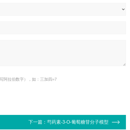
写阿拉伯数字），如：三加四=7
下一篇：
芍药素-3-O-葡萄糖苷分子模型