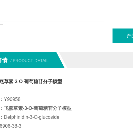
储存条件 
纯度 : ≥
本产品
产
详情
/ PRODUCT DETAIL
燕草素-3-O-葡萄糖苷分子模型
Y90958
：
飞燕草素-3-O-葡萄糖苷分子模型
lphinidin-3-O-glucoside
906-38-3