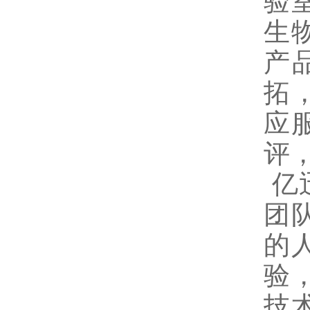
验
生
产
拓
应
评
亿
团
的
验
技