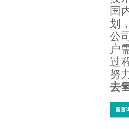
国
划
公
户
过
努
去
留言