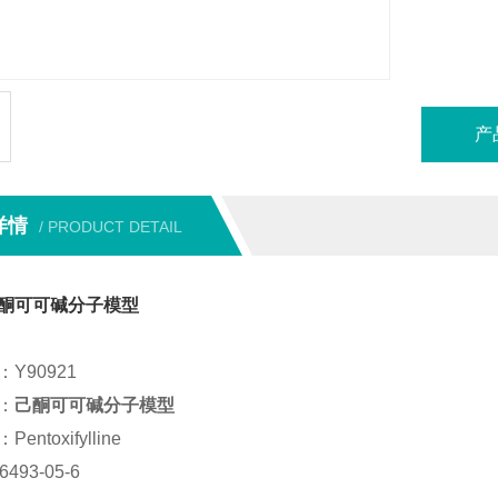
储存条件 
纯度 : H
本产品
产
详情
/ PRODUCT DETAIL
酮可可碱分子模型
Y90921
：
己酮可可碱分子模型
ntoxifylline
493-05-6