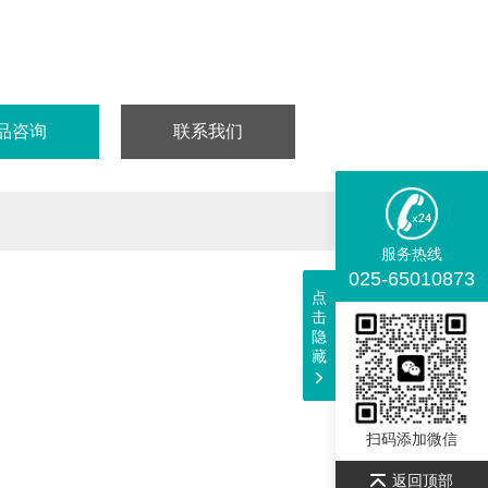
: RT
PLC≥98%
仅供科研实验用，不做其它用途！
品咨询
联系我们
服务热线
025-65010873
点
击
隐
藏
扫码添加微信
返回顶部