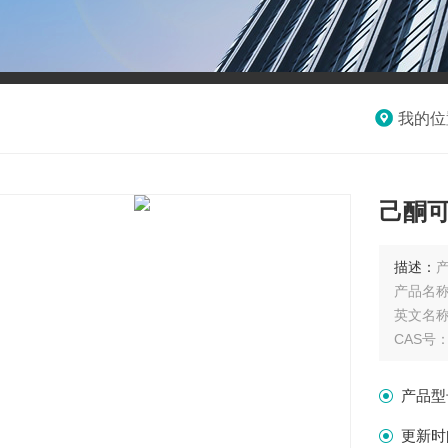
我的位
己酮
描述：
产
产品名
英文名称：P
CAS号：6
分子式 : 
分子量 : 
产品型
产品规格
单位：
更新时