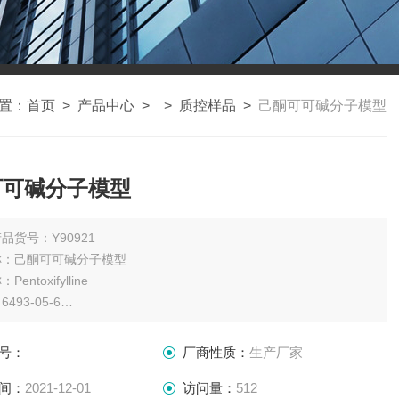
置：
首页
>
产品中心
> >
质控样品
>
己酮可可碱分子模型
可可碱分子模型
品货号：Y90921
称：己酮可可碱分子模型
entoxifylline
493-05-6
C13H18N4O3
278.31
号：
厂商性质：
生产厂家
：100mg
瓶
间：
2021-12-01
访问量：
512