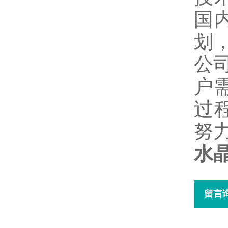
国
划
公
户
过
努
水
留言