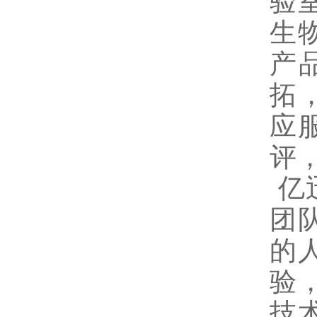
验
生
产
拓
应
评
亿
团
的
验
技