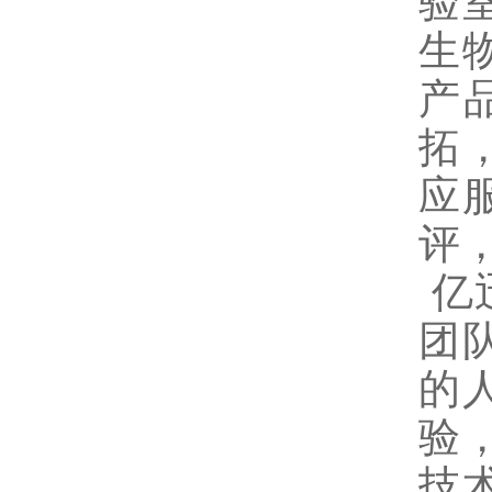
验
生
产
拓
应
评
亿
团
的
验
技