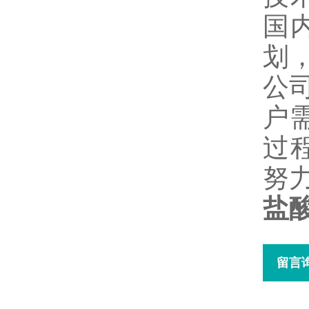
国
划
公
户
过
努
盐
留言