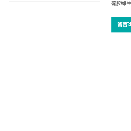
硫胺/维
留言