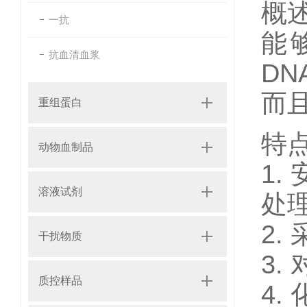
概
一抗
能
抗血清血浆
D
而
重组蛋白
特
动物血制品
1
溶液试剂
处
2
干扰物质
3.
质控样品
4