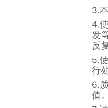
3
4
发
反
5
行
6
值