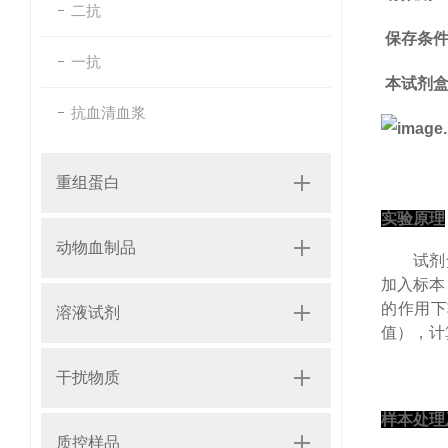
二抗
保存条
一抗
本试剂
抗血清血浆
重组蛋白
实验原理
动物血制品
试剂
加入标本
的作用下
溶液试剂
值），计
干扰物质
样本处理
质控样品