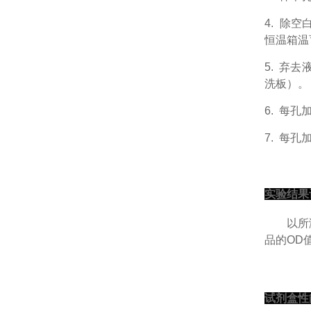
4.
除空
恒温箱温
5.
弃去
洗板）。
6.
每孔
7.
每孔
实验结果
以
所
品的
OD
试剂盒性