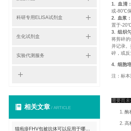
1.
血清
或
-80
℃
科研专用ELISA试剂盒
2.
血浆
置于
-20
3.
组织
生化试剂盒
将剪碎的
并记录。
碎，或反
实验代测服务
4.
细胞
注：标本
需要而未
相关文章
/ ARTICLE
1.
酶
2.
高
猫疱疹FHV包被抗体可以应用于哪些方面呢？