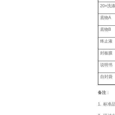
20×
洗
底物
A
底物
B
终止液
封板膜
说明书
自封袋
备
注
：
1.
标准