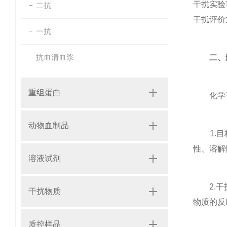
干扰实验
二抗
干扰评价
一抗
抗血清血浆
二、
重组蛋白
化学干扰
动物血制品
1.目标
性、溶解
溶液试剂
2.干扰
干扰物质
物质的反
质控样品