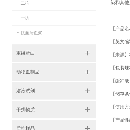
染和其他
二抗
一抗
【产品名
抗血清血浆
【英文缩
重组蛋白
【来源】Se
【包装规
动物血制品
【缓冲液】
溶液试剂
【储存条
【使用方
干扰物质
【产品性
质控样品