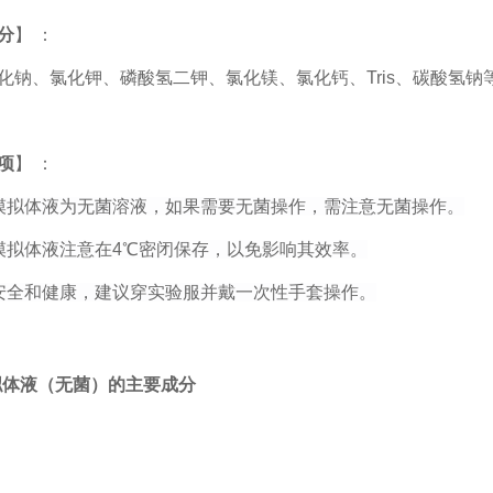
分
】 ：
化钠、氯化钾、磷酸氢二钾、氯化镁、氯化钙、
Tris
、碳酸氢钠
项
】 ：
模拟体液为无菌溶液，如果需要无菌操作，需注意无菌操作。
模拟体液注意在
4
℃密闭保存，以免影响其效率。
安全和健康，建议穿实验服并戴一次性手套操作。
拟体液（无菌）的主要成分