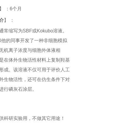
】 ：
6
个月
介
】 ：
通常缩写为
SBF
或
Kokubo
溶液。
和他的同事开发了一种非细胞模拟
无机离子浓度与细胞外体液相
是在体外生物活性材料上复制羟基
形成。该溶液不仅可用于评价人工
外生物活性，还可在仿生条件下对
进行磷灰石涂层。
供科研实验用，不做其它用途！